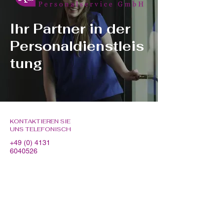
Ihr Partner in der
Personaldienstleis
tung
KONTAKTIEREN SIE
JETZT BEWERBEN
UNS TELEFONISCH
Einfach und schnell
+49 (0) 4131
zum Traumjob
6040526