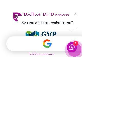
Können wir Ihnen weiterhelfen?
1
KONTAKT
Telefonnummer:
+49 (0) 4131 6040526
E-Mailadresse
:
janine.rauen@pollet-rauen.de
Anschrift:
Pollet & Rauen
Personalservice GmbH
Am Bahnhof 6
21357 Bardowick