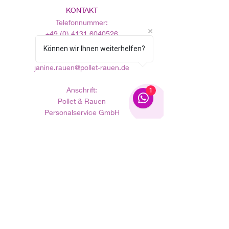
KONTAKT
Telefonnummer:
+49 (0) 4131 6040526
Können wir Ihnen weiterhelfen?
E-Mailadresse
:
janine.rauen@pollet-rauen.de
Anschrift:
1
Pollet & Rauen
Personalservice GmbH
Am Bahnhof 6
21357 Bardowick
ÖFFNUNGSZEITEN
Büro:
Mo. bis Fr.: 09:00 - 15:00 Uhr